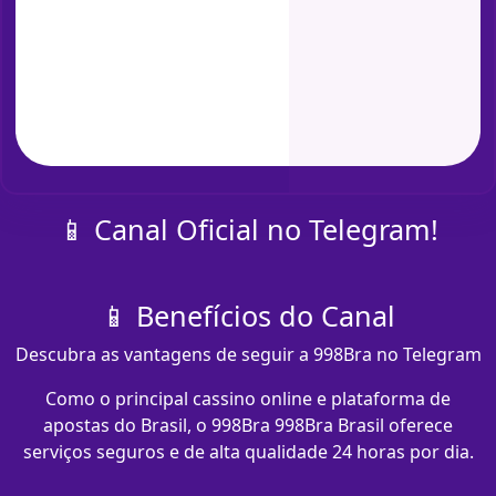
📱 Canal Oficial no Telegram!
📱 Benefícios do Canal
Descubra as vantagens de seguir a 998Bra no Telegram
Como o principal cassino online e plataforma de
apostas do Brasil, o 998Bra 998Bra Brasil oferece
serviços seguros e de alta qualidade 24 horas por dia.