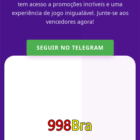
tem acesso a promoções incríveis e uma
experiência de jogo inigualável. Junte-se aos
vencedores agora!
SEGUIR NO TELEGRAM