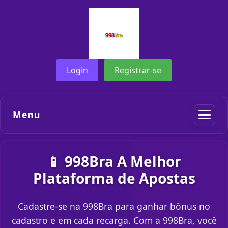
Login
Registrar-se
Menu
📱 998Bra A Melhor
Plataforma de Apostas
Cadastre-se na 998Bra para ganhar bônus no
cadastro e em cada recarga. Com a 998Bra, você