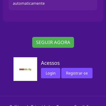
automaticamente
SEGUIR AGORA
Acessos
Login
Registrar-se