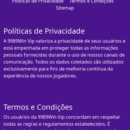
Políticas de Privacidade
Termos e Condições
Sitemap
Políticas de Privacidade
A 9989Win Vip valoriza a privacidade de seus usuários e
está empenhada em proteger todas as informações
pessoais fornecidas durante o uso de nossos canais de
comunicação. Todos os dados coletados são utilizados
exclusivamente para fins de melhoria contínua da
experiência de nossos jogadores.
Termos e Condições
Os usuários da 9989Win Vip concordam em respeitar
todas as regras e regulamentos estabelecidos. É