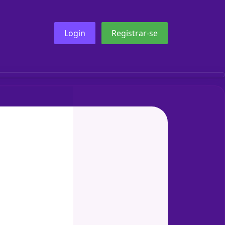
Login
Registrar-se