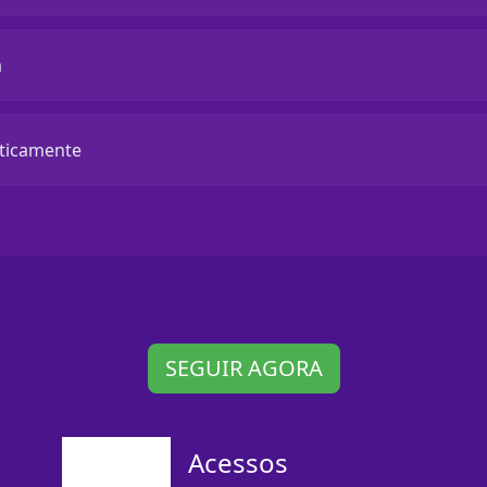
a
aticamente
SEGUIR AGORA
Acessos