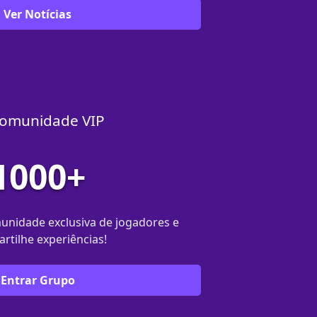
Ver Notícias
Comunidade VIP
1000+
unidade exclusiva de jogadores e
rtilhe experiências!
Entrar Grupo