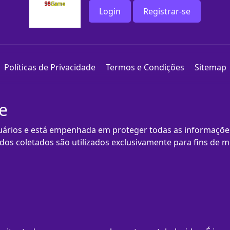
Login
Registrar-se
Políticas de Privacidade
Termos e Condições
Sitemap
de
suários e está empenhada em proteger todas as informaçõe
os coletados são utilizados exclusivamente para fins de m