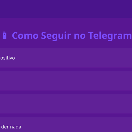
📱 Como Seguir no Telegram
ositivo
erder nada