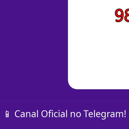
📱 Canal Oficial no Telegram!