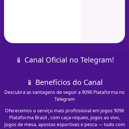
📱 Canal Oficial no Telegram!
📱 Benefícios do Canal
Descubra as vantagens de seguir a 9096 Plataforma no
Telegram
Oferecemos o serviço mais profissional em jogos 9096
Plataforma Brasil , com caça-níqueis, jogos ao vivo,
jogos de mesa, apostas esportivas e pesca — tudo com