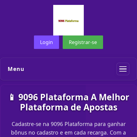
Login
Registrar-se
Menu
📱 9096 Plataforma A Melhor
Plataforma de Apostas
Cadastre-se na 9096 Plataforma para ganhar
bônus no cadastro e em cada recarga. Com a