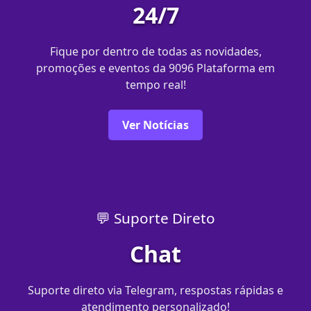
24/7
Fique por dentro de todas as novidades,
promoções e eventos da 9096 Plataforma em
tempo real!
Ver Notícias
💬 Suporte Direto
Chat
Suporte direto via Telegram, respostas rápidas e
atendimento personalizado!