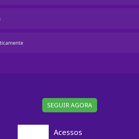
a
aticamente
SEGUIR AGORA
Acessos