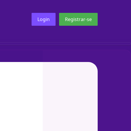
Login
Registrar-se