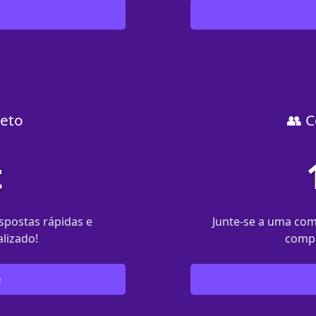
reto
👥 
t
espostas rápidas e
Junte-se a uma com
lizado!
compa
e