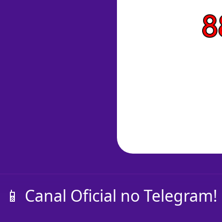
📱 Canal Oficial no Telegram!