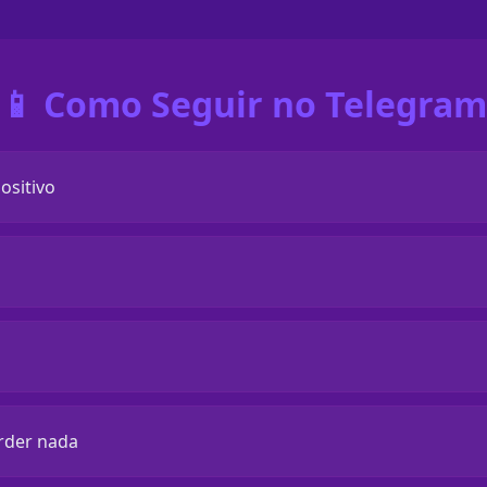
📱 Como Seguir no Telegram
ositivo
erder nada