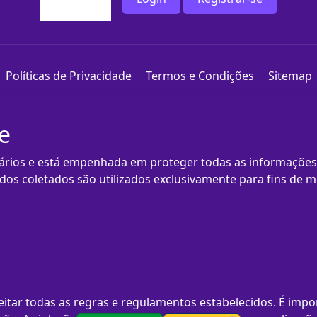
Políticas de Privacidade
Termos e Condições
Sitemap
de
uários e está empenhada em proteger todas as informações
os coletados são utilizados exclusivamente para fins de m
ar todas as regras e regulamentos estabelecidos. É impor