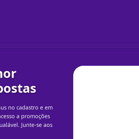
hor
postas
us no cadastro e em
acesso a promoções
ualável. Junte-se aos