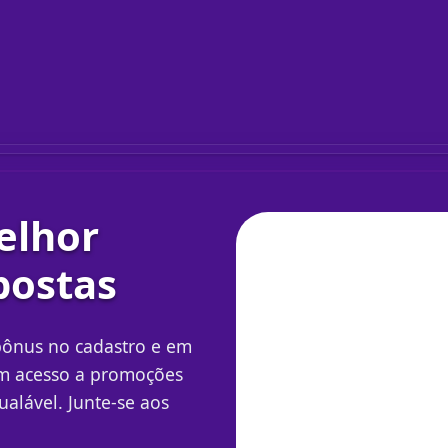
elhor
postas
bônus no cadastro e em
em acesso a promoções
ualável. Junte-se aos