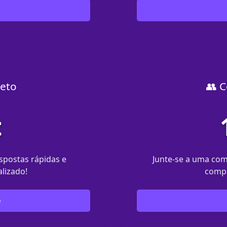
reto
👥 
t
espostas rápidas e
Junte-se a uma com
lizado!
compa
e