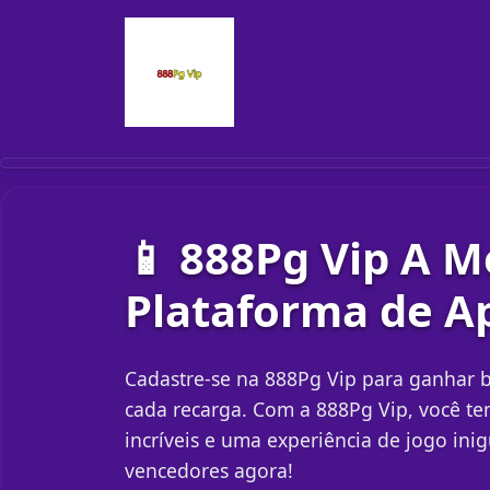
📱 888Pg Vip A M
Plataforma de A
Cadastre-se na 888Pg Vip para ganhar 
cada recarga. Com a 888Pg Vip, você t
incríveis e uma experiência de jogo inig
vencedores agora!