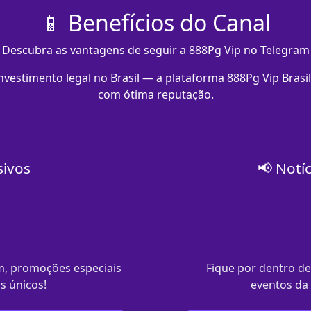
📱 Benefícios do Canal
Descubra as vantagens de seguir a 888Pg Vip no Telegram
nvestimento legal no Brasil — a plataforma 888Pg Vip Bra
com ótima reputação.
sivos
📢 Notí
m, promoções especiais
Fique por dentro d
s únicos!
eventos da