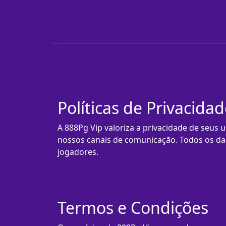
Políticas de Privacida
A 888Pg Vip valoriza a privacidade de seus
nossos canais de comunicação. Todos os dad
jogadores.
Termos e Condições