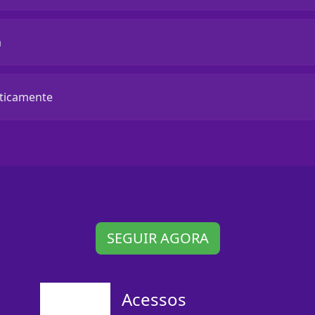
a
aticamente
SEGUIR AGORA
Acessos