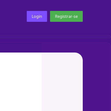
Login
Registrar-se