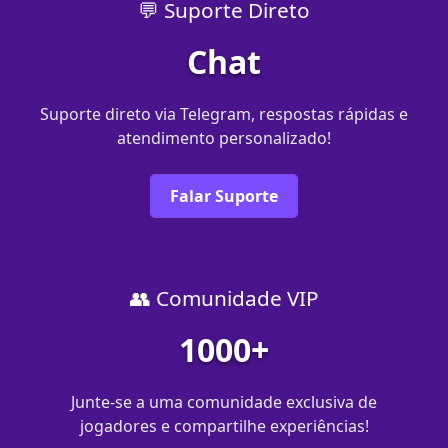
💬 Suporte Direto
Chat
Suporte direto via Telegram, respostas rápidas e
atendimento personalizado!
Falar Suporte
👥 Comunidade VIP
1000+
Junte-se a uma comunidade exclusiva de
jogadores e compartilhe experiências!