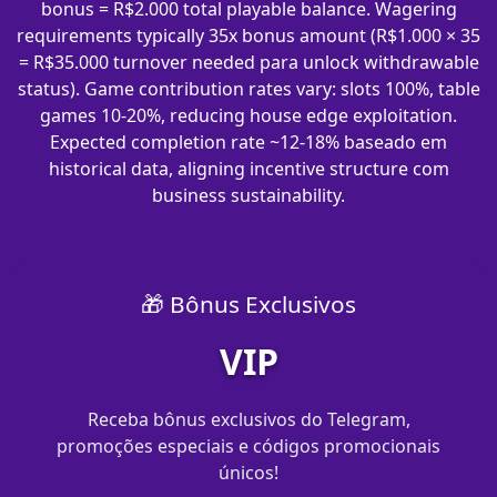
bonus = R$2.000 total playable balance. Wagering
requirements typically 35x bonus amount (R$1.000 × 35
= R$35.000 turnover needed para unlock withdrawable
status). Game contribution rates vary: slots 100%, table
games 10-20%, reducing house edge exploitation.
Expected completion rate ~12-18% baseado em
historical data, aligning incentive structure com
business sustainability.
🎁 Bônus Exclusivos
VIP
Receba bônus exclusivos do Telegram,
promoções especiais e códigos promocionais
únicos!