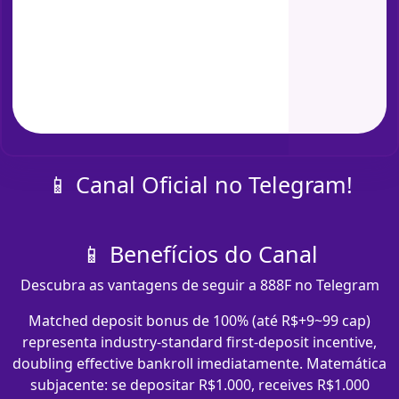
📱 Canal Oficial no Telegram!
📱 Benefícios do Canal
Descubra as vantagens de seguir a 888F no Telegram
Matched deposit bonus de 100% (até R$+9~99 cap)
representa industry-standard first-deposit incentive,
doubling effective bankroll imediatamente. Matemática
subjacente: se depositar R$1.000, receives R$1.000