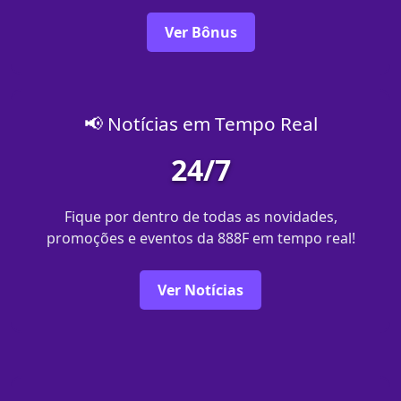
Ver Bônus
📢 Notícias em Tempo Real
24/7
Fique por dentro de todas as novidades,
promoções e eventos da 888F em tempo real!
Ver Notícias