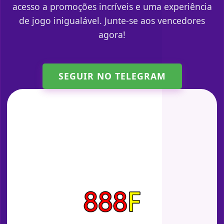
acesso a promoções incríveis e uma experiência
de jogo inigualável. Junte-se aos vencedores
agora!
SEGUIR NO TELEGRAM