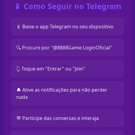
📱 Como Seguir no Telegram
📱 Baixe o app Telegram no seu dispositivo
🔍 Procure por "@8888Game LoginOficial"
👆 Toque em "Entrar" ou "Join"
🔔 Ative as notificações para não perder
nada
💬 Participe das conversas e interaja