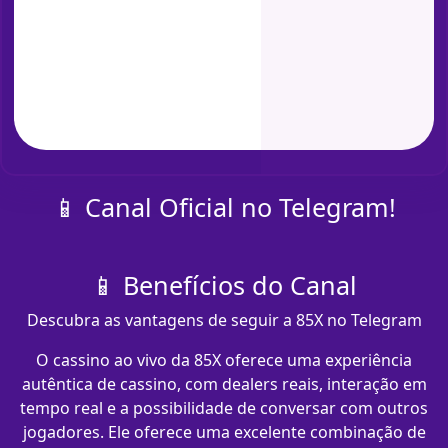
📱 Canal Oficial no Telegram!
📱 Benefícios do Canal
Descubra as vantagens de seguir a 85X no Telegram
O cassino ao vivo da 85X oferece uma experiência
autêntica de cassino, com dealers reais, interação em
tempo real e a possibilidade de conversar com outros
jogadores. Ele oferece uma excelente combinação de