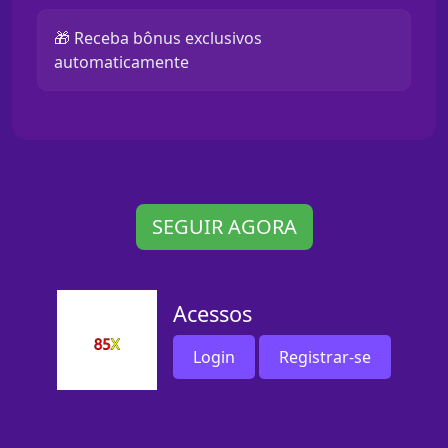
🎁 Receba bônus exclusivos
automaticamente
SEGUIR AGORA
Acessos
Login
Registrar-se