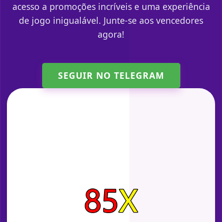
acesso a promoções incríveis e uma experiência
de jogo inigualável. Junte-se aos vencedores
agora!
SEGUIR NO TELEGRAM