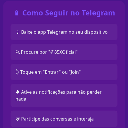
📱 Como Seguir no Telegram
📱 Baixe o app Telegram no seu dispositivo
🔍 Procure por "@85XOficial"
👆 Toque em "Entrar" ou "Join"
🔔 Ative as notificações para não perder
nada
💬 Participe das conversas e interaja