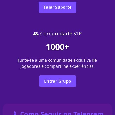
Falar Suporte
👥 Comunidade VIP
1000+
Junte-se a uma comunidade exclusiva de
jogadores e compartilhe experiências!
Entrar Grupo
📱 Como Seguir no Telegram