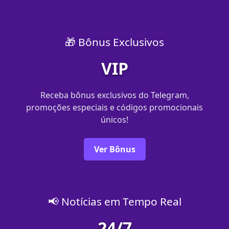
🎁 Bônus Exclusivos
VIP
Receba bônus exclusivos do Telegram,
promoções especiais e códigos promocionais
únicos!
Ver Bônus
📢 Notícias em Tempo Real
24/7