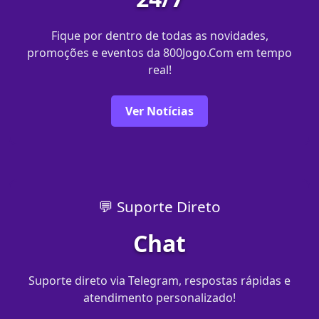
Fique por dentro de todas as novidades,
promoções e eventos da 800Jogo.Com em tempo
real!
Ver Notícias
💬 Suporte Direto
Chat
Suporte direto via Telegram, respostas rápidas e
atendimento personalizado!