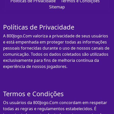
Políticas de Privacidade
Termos e Condições
Sitemap
Políticas de Privacidade
A 800Jogo.Com valoriza a privacidade de seus usuários
e está empenhada em proteger todas as informações
pessoais fornecidas durante o uso de nossos canais de
comunicação. Todos os dados coletados são utilizados
exclusivamente para fins de melhoria contínua da
experiência de nossos jogadores.
Termos e Condições
Os usuários da 800Jogo.Com concordam em respeitar
todas as regras e regulamentos estabelecidos. É