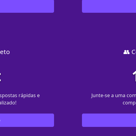
reto
👥 
t
espostas rápidas e
Junte-se a uma com
lizado!
compa
e