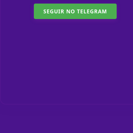
SEGUIR NO TELEGRAM