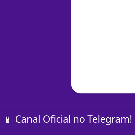
📱 Canal Oficial no Telegram!