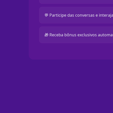
💬 Participe das conversas e interaj
🎁 Receba bônus exclusivos autom