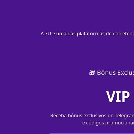
A 7U é uma das plataformas de entreten
🎁 Bônus Exclu
VIP
Receba bônus exclusivos do Telegra
e códigos promocionai