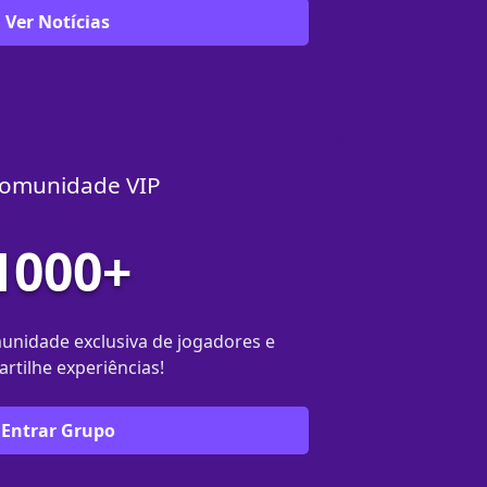
Ver Notícias
Comunidade VIP
1000+
unidade exclusiva de jogadores e
rtilhe experiências!
Entrar Grupo