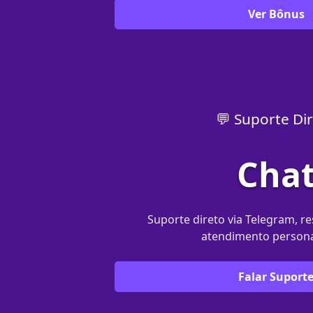
Ver Bônus
💬 Suporte Di
Cha
Suporte direto via Telegram, r
atendimento persona
Falar Suport