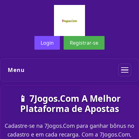
Login
Registrar-se
Menu
📱 7Jogos.Com A Melhor
Plataforma de Apostas
Cadastre-se na 7Jogos.Com para ganhar bônus no
cadastro e em cada recarga. Com a 7Jogos.Com,