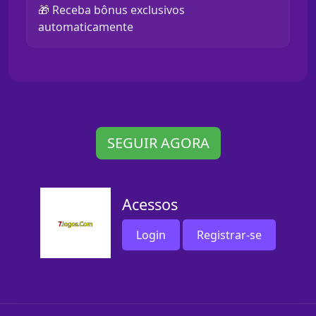
🎁 Receba bônus exclusivos
automaticamente
SEGUIR AGORA
Acessos
Login
Registrar-se