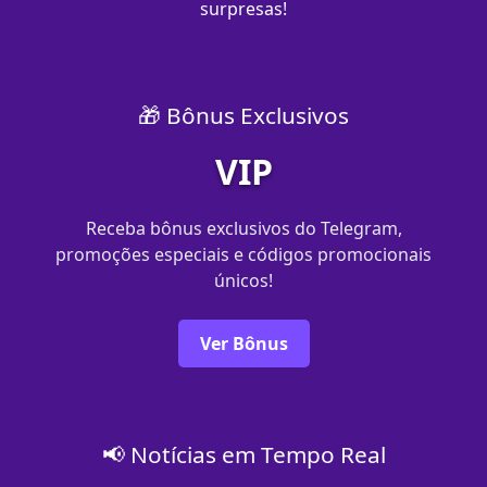
surpresas!
🎁 Bônus Exclusivos
VIP
Receba bônus exclusivos do Telegram,
promoções especiais e códigos promocionais
únicos!
Ver Bônus
📢 Notícias em Tempo Real