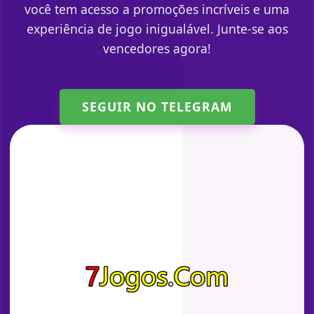
você tem acesso a promoções incríveis e uma
experiência de jogo inigualável. Junte-se aos
vencedores agora!
SEGUIR NO TELEGRAM