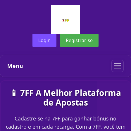
Login
Registrar-se
Menu
📱 7FF A Melhor Plataforma
de Apostas
Cadastre-se na 7FF para ganhar bônus no
cadastro e em cada recarga. Com a 7FF, você tem