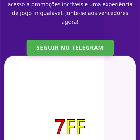
acesso a promoções incríveis e uma experiência
de jogo inigualável. Junte-se aos vencedores
agora!
SEGUIR NO TELEGRAM