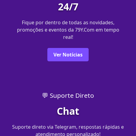
24/7
Fique por dentro de todas as novidades,
promoções e eventos da 79Y.Com em tempo
real!
Ver Notícias
💬 Suporte Direto
Chat
Suporte direto via Telegram, respostas rápidas e
atendimento personalizado!