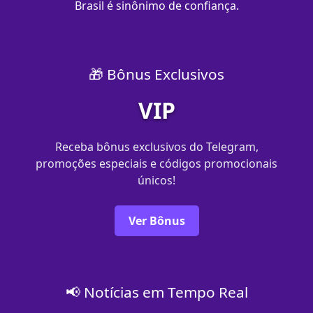
Brasil é sinônimo de confiança.
🎁 Bônus Exclusivos
VIP
Receba bônus exclusivos do Telegram,
promoções especiais e códigos promocionais
únicos!
Ver Bônus
📢 Notícias em Tempo Real