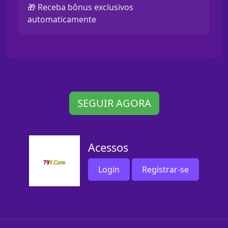
🎁 Receba bônus exclusivos
automaticamente
SEGUIR AGORA
Acessos
Login
Registrar-se