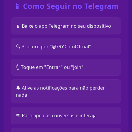
📱 Como Seguir no Telegram
📱 Baixe o app Telegram no seu dispositivo
🔍 Procure por "@79Y.ComOficial"
👆 Toque em "Entrar" ou "Join"
🔔 Ative as notificações para não perder
nada
💬 Participe das conversas e interaja