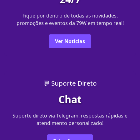
Fique por dentro de todas as novidades,
promoções e eventos da 79W em tempo real!
Ver Notícias
💬 Suporte Direto
Chat
Suporte direto via Telegram, respostas rápidas e
atendimento personalizado!