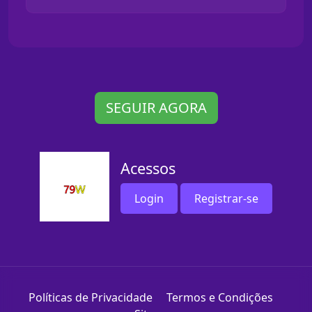
SEGUIR AGORA
Acessos
Login
Registrar-se
Políticas de Privacidade
Termos e Condições