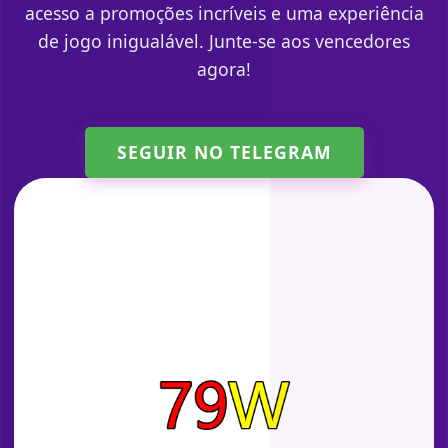
acesso a promoções incríveis e uma experiência
de jogo inigualável. Junte-se aos vencedores
agora!
SEGUIR NO TELEGRAM