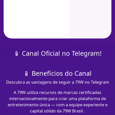
📱 Canal Oficial no Telegram!
📱 Benefícios do Canal
Descubra as vantagens de seguir a 79W no Telegram
A 79W utiliza recursos de marcas certificadas
internacionalmente para criar uma plataforma de
entretenimento única — com a equipe experiente e
capital sólido da 79W Brasil .