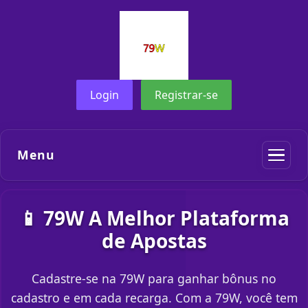
Login
Registrar-se
Menu
📱 79W A Melhor Plataforma
de Apostas
Cadastre-se na 79W para ganhar bônus no
cadastro e em cada recarga. Com a 79W, você tem