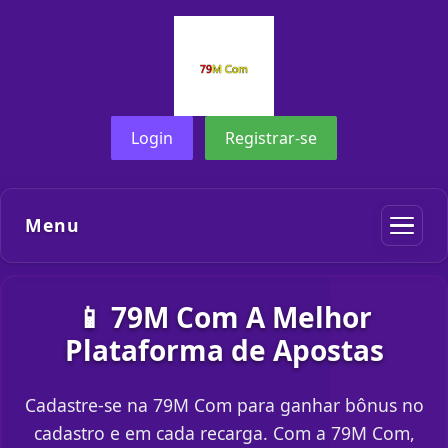
Login
Registrar-se
Menu
📱 79M Com A Melhor
Plataforma de Apostas
Cadastre-se na 79M Com para ganhar bônus no
cadastro e em cada recarga. Com a 79M Com,