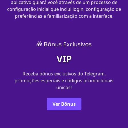
aplicativo guiará você através de um processo de
configuração inicial que inclui login, configuração de
preferências e familiarização com a interface.
🎁 Bônus Exclusivos
VIP
Receba bônus exclusivos do Telegram,
promoções especiais e códigos promocionais
únicos!
Ver Bônus