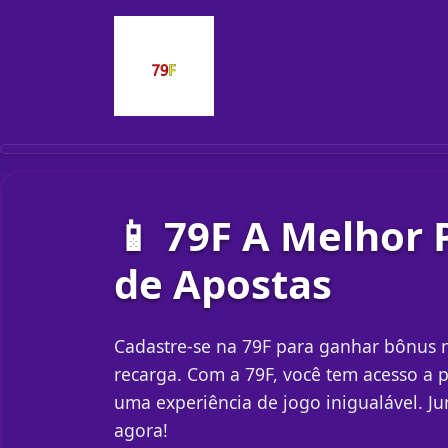
📱 79F A Melhor 
de Apostas
Cadastre-se na 79F para ganhar bônus 
recarga. Com a 79F, você tem acesso a p
uma experiência de jogo inigualável. J
agora!