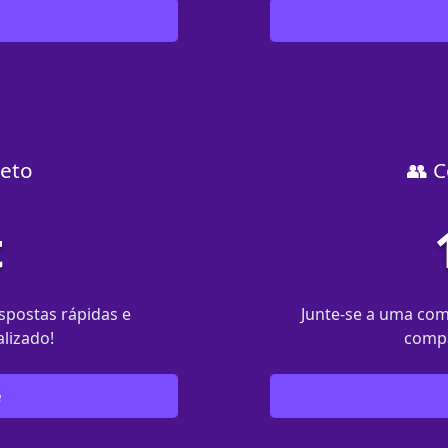
reto
👥 
t
espostas rápidas e
Junte-se a uma com
lizado!
compa
e