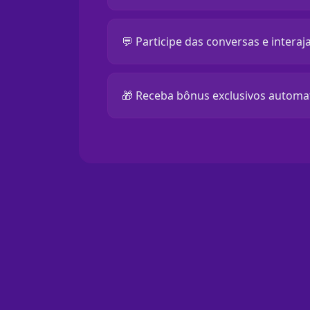
💬 Participe das conversas e interaj
🎁 Receba bônus exclusivos autom