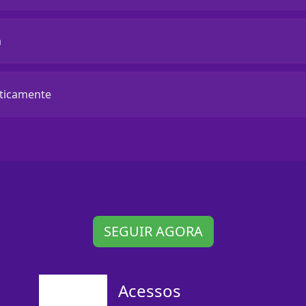
a
aticamente
SEGUIR AGORA
Acessos