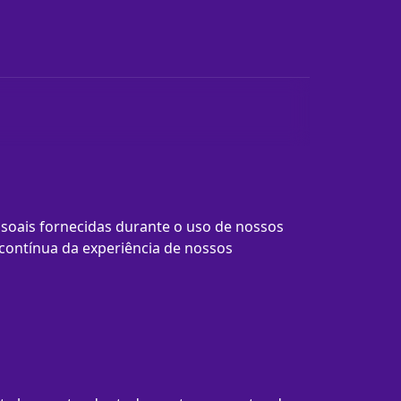
ssoais fornecidas durante o uso de nossos
 contínua da experiência de nossos