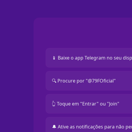
📱 Baixe o app Telegram no seu disp
🔍 Procure por "@79FOficial"
👆 Toque em "Entrar" ou "Join"
🔔 Ative as notificações para não p