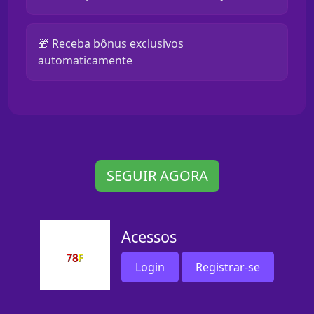
🎁 Receba bônus exclusivos
automaticamente
SEGUIR AGORA
Acessos
Login
Registrar-se