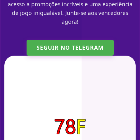
acesso a promoções incríveis e uma experiência
de jogo inigualável. Junte-se aos vencedores
agora!
SEGUIR NO TELEGRAM