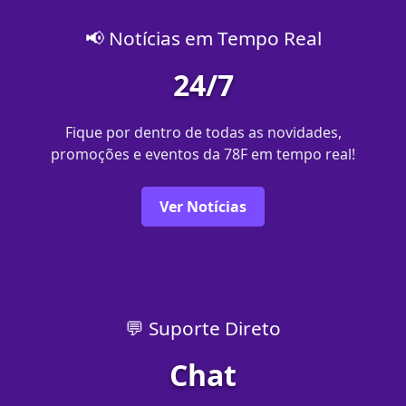
📢 Notícias em Tempo Real
24/7
Fique por dentro de todas as novidades,
promoções e eventos da 78F em tempo real!
Ver Notícias
💬 Suporte Direto
Chat