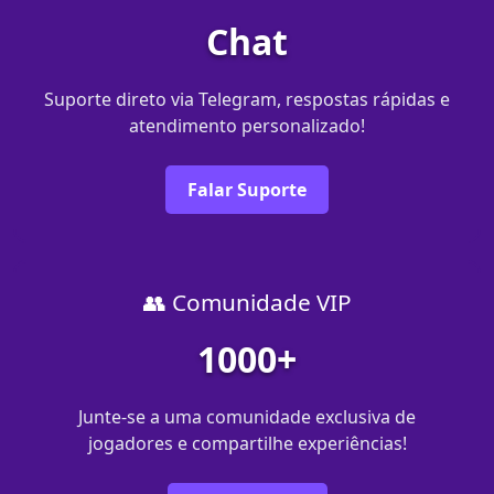
Chat
Suporte direto via Telegram, respostas rápidas e
atendimento personalizado!
Falar Suporte
👥 Comunidade VIP
1000+
Junte-se a uma comunidade exclusiva de
jogadores e compartilhe experiências!