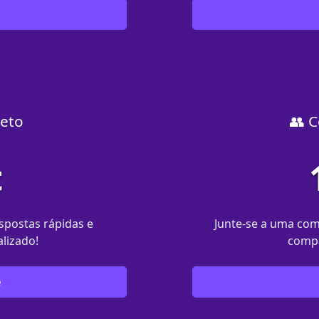
reto
👥 
t
espostas rápidas e
Junte-se a uma com
lizado!
compa
e