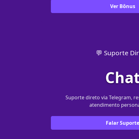
Ver Bônus
💬 Suporte Di
Cha
Suporte direto via Telegram, r
atendimento persona
Falar Suport