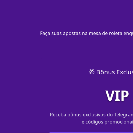
Faça suas apostas na mesa de roleta enq
🎁 Bônus Exclu
VIP
Receba bônus exclusivos do Telegra
e códigos promocionai