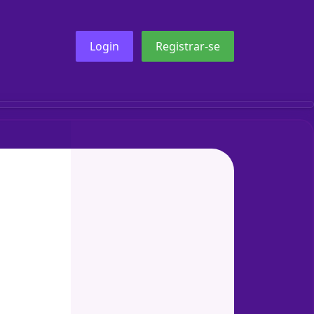
Login
Registrar-se