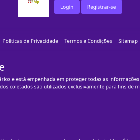
Login
Registrar-se
Políticas de Privacidade
Termos e Condições
Sitemap
de
suários e está empenhada em proteger todas as informações
os coletados são utilizados exclusivamente para fins de m