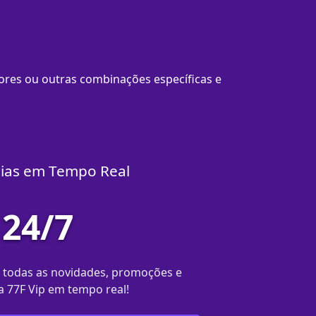
ores ou outras combinações específicas e
cias em Tempo Real
24/7
e todas as novidades, promoções e
a 77F Vip em tempo real!