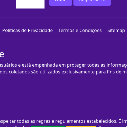
Políticas de Privacidade
Termos e Condições
Sitemap
de
s usuários e está empenhada em proteger todas as informaç
os coletados são utilizados exclusivamente para fins de m
peitar todas as regras e regulamentos estabelecidos. É i