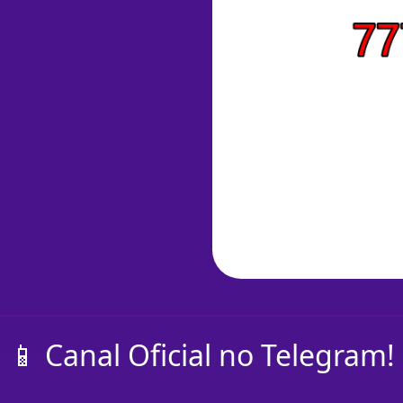
📱 Canal Oficial no Telegram!