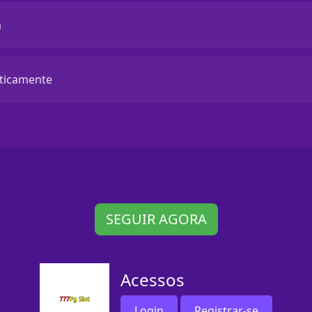
a
aticamente
SEGUIR AGORA
Acessos
Login
Registrar-se