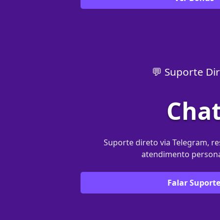
💬 Suporte Di
Cha
Suporte direto via Telegram, r
atendimento persona
Falar Suport