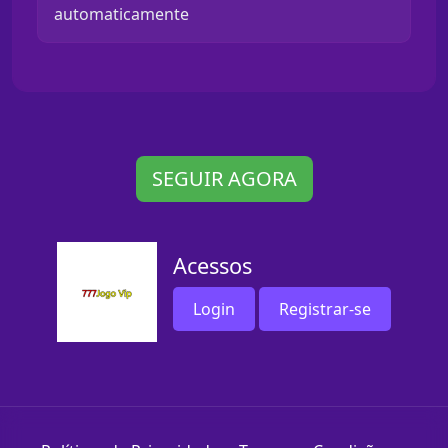
automaticamente
SEGUIR AGORA
Acessos
Login
Registrar-se