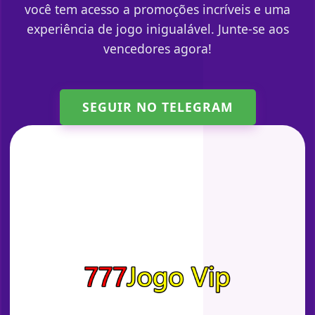
você tem acesso a promoções incríveis e uma
experiência de jogo inigualável. Junte-se aos
vencedores agora!
SEGUIR NO TELEGRAM