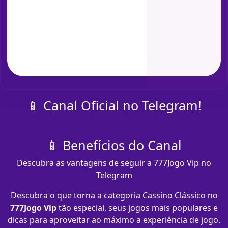
📱 Canal Oficial no Telegram!
📱 Benefícios do Canal
Descubra as vantagens de seguir a 777Jogo Vip no
Telegram
Descubra o que torna a categoria Cassino Clássico no
777Jogo Vip
tão especial, seus jogos mais populares e
dicas para aproveitar ao máximo a experiência de jogo.