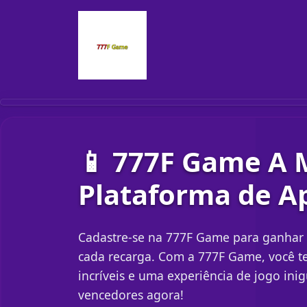
📱 777F Game A 
Plataforma de A
Cadastre-se na 777F Game para ganhar
cada recarga. Com a 777F Game, você 
incríveis e uma experiência de jogo inig
vencedores agora!