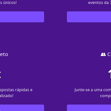
s únicos!
eventos da 
reto
👥 
t
espostas rápidas e
Junte-se a uma com
lizado!
compa
e