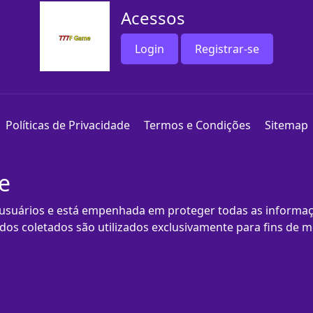
Acessos
Login
Registrar-se
Políticas de Privacidade
Termos e Condições
Sitemap
de
s usuários e está empenhada em proteger todas as informaç
os coletados são utilizados exclusivamente para fins de m