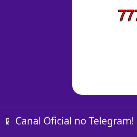
📱 Canal Oficial no Telegram!