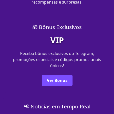
recompensas e surpresas!
🎁 Bônus Exclusivos
VIP
Receba bônus exclusivos do Telegram,
promoções especiais e códigos promocionais
únicos!
Ver Bônus
📢 Notícias em Tempo Real