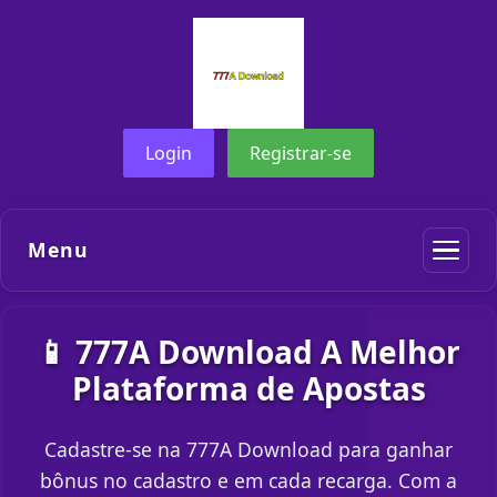
Login
Registrar-se
Menu
📱 777A Download A Melhor
Plataforma de Apostas
Cadastre-se na 777A Download para ganhar
bônus no cadastro e em cada recarga. Com a