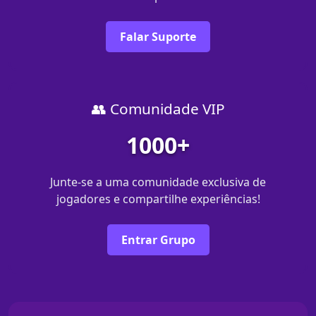
Falar Suporte
👥 Comunidade VIP
1000+
Junte-se a uma comunidade exclusiva de
jogadores e compartilhe experiências!
Entrar Grupo