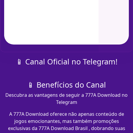
📱 Canal Oficial no Telegram!
📱 Benefícios do Canal
Descubra as vantagens de seguir a 777A Download no
Telegram
A 777A Download oferece não apenas conteúdo de
jogos emocionantes, mas também promoções
exclusivas da 777A Download Brasil , dobrando suas