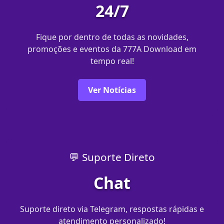
24/7
Fique por dentro de todas as novidades,
promoções e eventos da 777A Download em
tempo real!
Ver Notícias
💬 Suporte Direto
Chat
Suporte direto via Telegram, respostas rápidas e
atendimento personalizado!