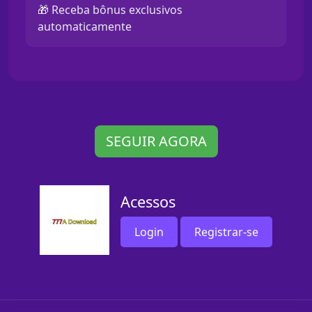
🎁 Receba bônus exclusivos
automaticamente
SEGUIR AGORA
Acessos
Login
Registrar-se