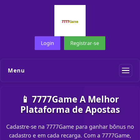
Login
Registrar-se
Menu
📱 7777Game A Melhor
Plataforma de Apostas
Cadastre-se na 7777Game para ganhar bônus no
cadastro e em cada recarga. Com a 7777Game,