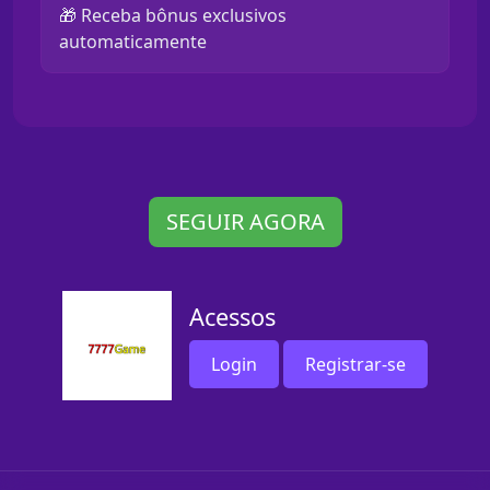
🎁 Receba bônus exclusivos
automaticamente
SEGUIR AGORA
Acessos
Login
Registrar-se