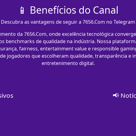
📱 Benefícios do Canal
Descubra as vantagens de seguir a 7656.Com no Telegram
imento da 7656.Com, onde excelência tecnológica converge
os benchmarks de qualidade na indústria. Nossa plataforma
urança, fairness, entertainment value e responsible gam
de jogadores que escolheram qualidade, transparência e i
entretenimento digital.
sivos
📢 Notí