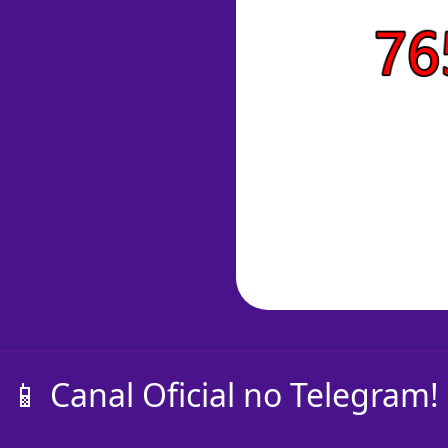
📱 Canal Oficial no Telegram!