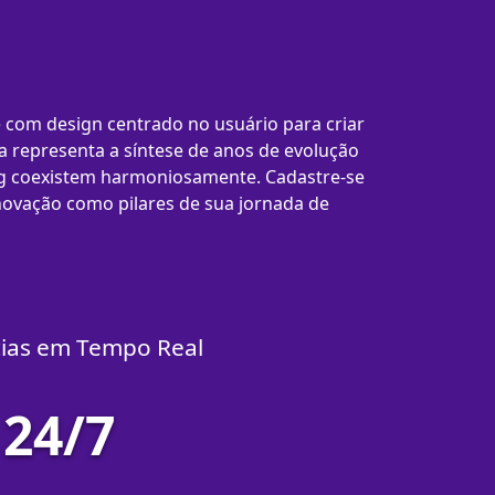
 com design centrado no usuário para criar
 representa a síntese de anos de evolução
ing coexistem harmoniosamente. Cadastre-se
novação como pilares de sua jornada de
cias em Tempo Real
24/7