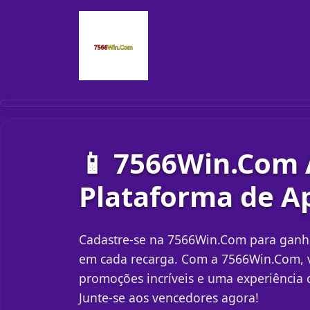
📱 7566Win.Com 
Plataforma de A
Cadastre-se na 7566Win.Com para ganh
em cada recarga. Com a 7566Win.Com, 
promoções incríveis e uma experiência d
Junte-se aos vencedores agora!