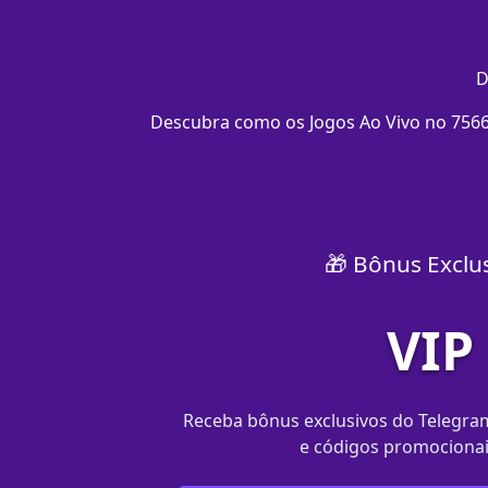
D
Descubra como os Jogos Ao Vivo no 7566
🎁 Bônus Exclu
VIP
Receba bônus exclusivos do Telegra
e códigos promocionai