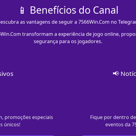
📱 Benefícios do Canal
escubra as vantagens de seguir a 7566Win.Com no Telegr
Win.Com transformam a experiência de jogo online, proporc
segurança para os jogadores.
sivos
📢 Notí
m, promoções especiais
Fique por dentro d
s únicos!
eventos da 7