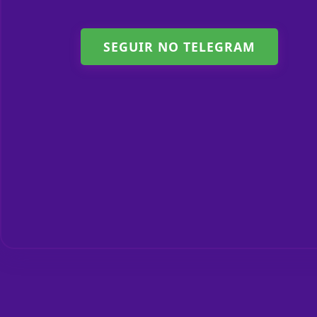
SEGUIR NO TELEGRAM