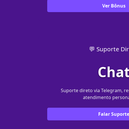
Ver Bônus
💬 Suporte Di
Cha
Suporte direto via Telegram, r
atendimento persona
Falar Suport