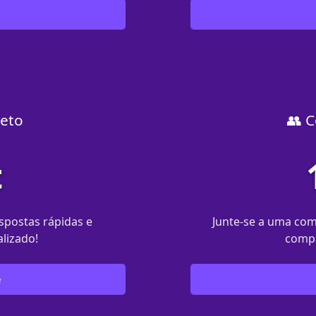
reto
👥 
t
espostas rápidas e
Junte-se a uma com
lizado!
compa
e