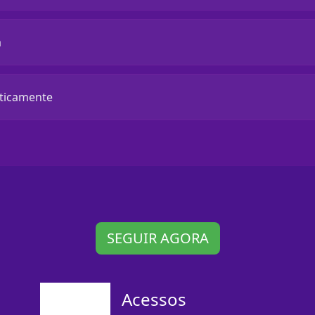
a
aticamente
SEGUIR AGORA
Acessos