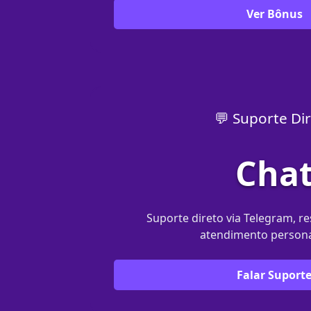
Ver Bônus
💬 Suporte Di
Cha
Suporte direto via Telegram, r
atendimento persona
Falar Suport