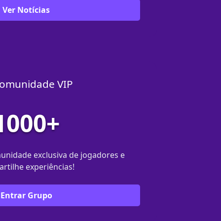
Ver Notícias
Comunidade VIP
1000+
unidade exclusiva de jogadores e
rtilhe experiências!
Entrar Grupo