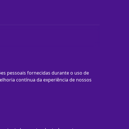
es pessoais fornecidas durante o uso de
elhoria contínua da experiência de nossos