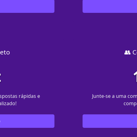
reto
👥 
t
espostas rápidas e
Junte-se a uma com
lizado!
compa
e