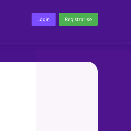
Login
Registrar-se