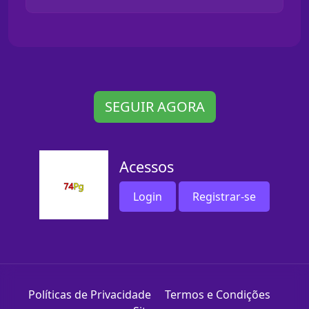
SEGUIR AGORA
Acessos
Login
Registrar-se
Políticas de Privacidade
Termos e Condições