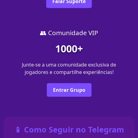
Falar Suporte
👥 Comunidade VIP
1000+
Junte-se a uma comunidade exclusiva de
jogadores e compartilhe experiências!
Entrar Grupo
📱 Como Seguir no Telegram