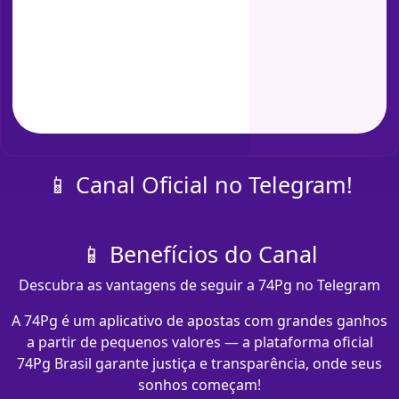
📱 Canal Oficial no Telegram!
📱 Benefícios do Canal
Descubra as vantagens de seguir a 74Pg no Telegram
A 74Pg é um aplicativo de apostas com grandes ganhos
a partir de pequenos valores — a plataforma oficial
74Pg Brasil garante justiça e transparência, onde seus
sonhos começam!