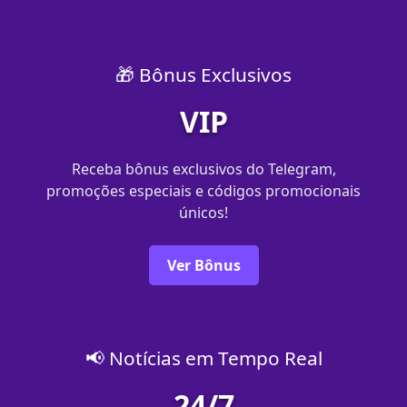
🎁 Bônus Exclusivos
VIP
Receba bônus exclusivos do Telegram,
promoções especiais e códigos promocionais
únicos!
Ver Bônus
📢 Notícias em Tempo Real
24/7