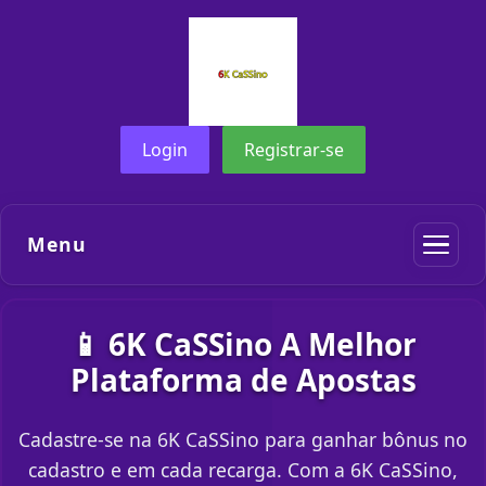
Login
Registrar-se
Menu
📱 6K CaSSino A Melhor
Plataforma de Apostas
Cadastre-se na 6K CaSSino para ganhar bônus no
cadastro e em cada recarga. Com a 6K CaSSino,