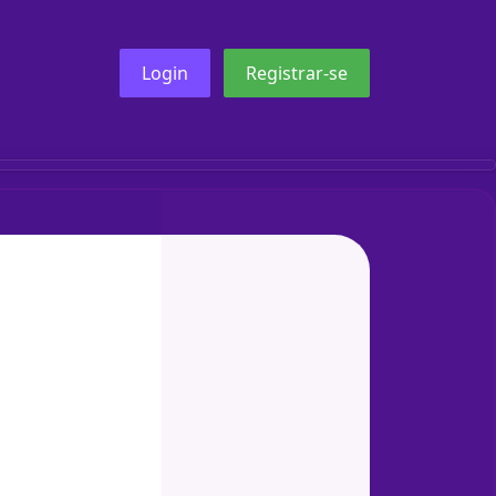
Login
Registrar-se