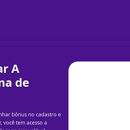
ar A
ma de
nhar bônus no cadastro e
, você tem acesso a