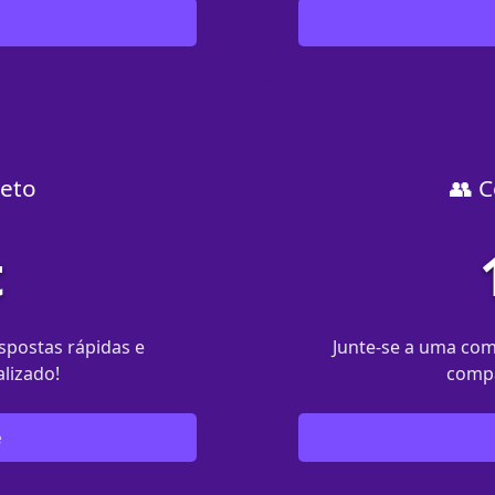
reto
👥 
t
espostas rápidas e
Junte-se a uma com
lizado!
compa
e