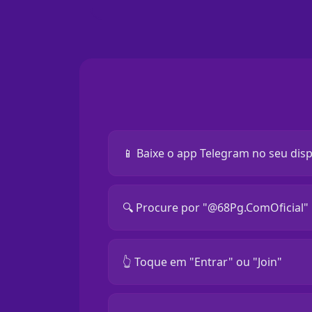
📱 Baixe o app Telegram no seu disp
🔍 Procure por "@68Pg.ComOficial"
👆 Toque em "Entrar" ou "Join"