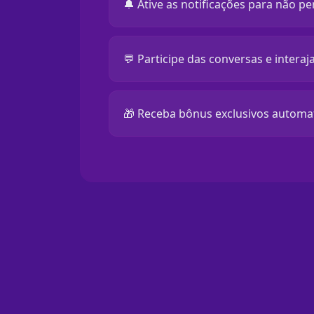
🔔 Ative as notificações para não p
💬 Participe das conversas e interaj
🎁 Receba bônus exclusivos autom