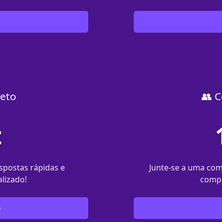
reto
👥 
t
espostas rápidas e
Junte-se a uma com
lizado!
compa
e