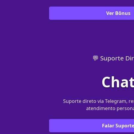
Ver Bônus
💬 Suporte Di
Cha
Suporte direto via Telegram, r
atendimento persona
Falar Suport