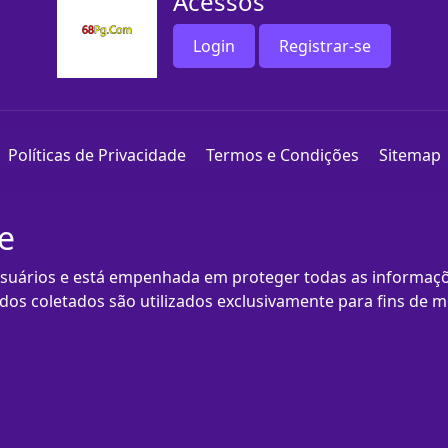
Acessos
Login
Registrar-se
Políticas de Privacidade
Termos e Condições
Sitemap
de
 usuários e está empenhada em proteger todas as informaçõ
os coletados são utilizados exclusivamente para fins de m