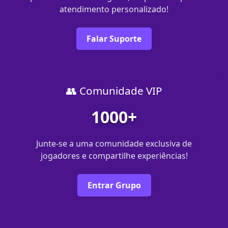
atendimento personalizado!
Falar Suporte
👥 Comunidade VIP
1000+
Junte-se a uma comunidade exclusiva de
jogadores e compartilhe experiências!
Entrar Grupo