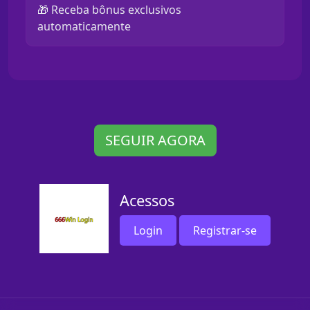
🎁 Receba bônus exclusivos
automaticamente
SEGUIR AGORA
Acessos
Login
Registrar-se