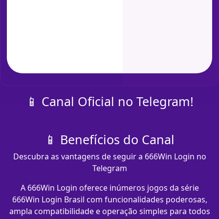
📱 Canal Oficial no Telegram!
📱 Benefícios do Canal
Descubra as vantagens de seguir a 666Win Login no
Telegram
A 666Win Login oferece inúmeros jogos da série
666Win Login Brasil com funcionalidades poderosas,
ampla compatibilidade e operação simples para todos