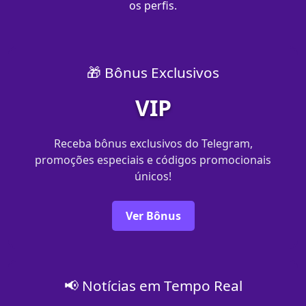
os perfis.
🎁 Bônus Exclusivos
VIP
Receba bônus exclusivos do Telegram,
promoções especiais e códigos promocionais
únicos!
Ver Bônus
📢 Notícias em Tempo Real