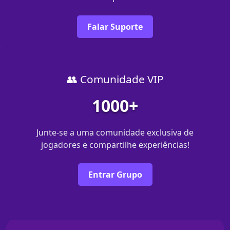
Falar Suporte
👥 Comunidade VIP
1000+
Junte-se a uma comunidade exclusiva de
jogadores e compartilhe experiências!
Entrar Grupo