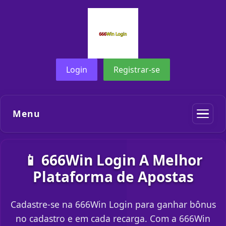
Login
Registrar-se
Menu
📱 666Win Login A Melhor
Plataforma de Apostas
Cadastre-se na 666Win Login para ganhar bônus
no cadastro e em cada recarga. Com a 666Win