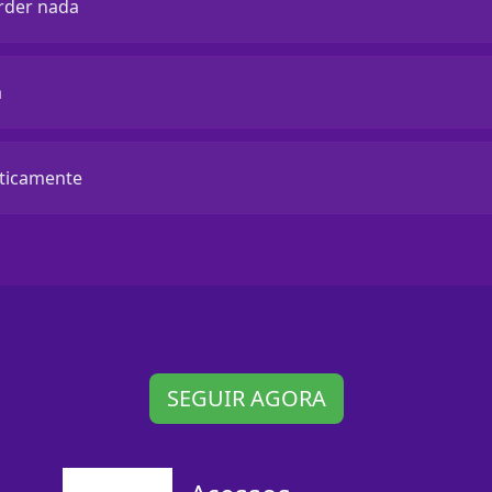
erder nada
a
aticamente
SEGUIR AGORA