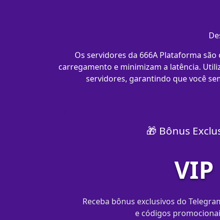
De
Os servidores da 666A Plataforma são 
carregamento e minimizam a latência. Util
servidores, garantindo que você se
🎁 Bônus Exclu
VIP
Receba bônus exclusivos do Telegra
e códigos promocionai