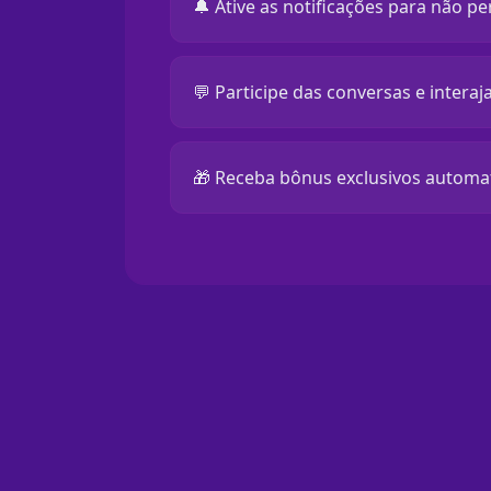
🔔 Ative as notificações para não p
💬 Participe das conversas e interaj
🎁 Receba bônus exclusivos autom