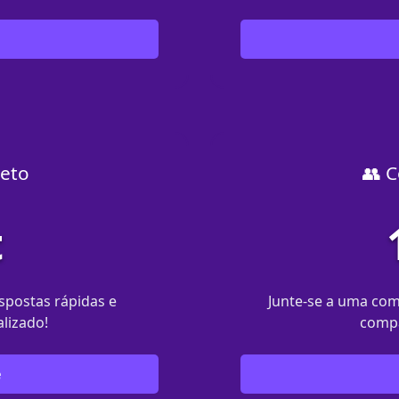
reto
👥 
t
espostas rápidas e
Junte-se a uma com
lizado!
compa
e