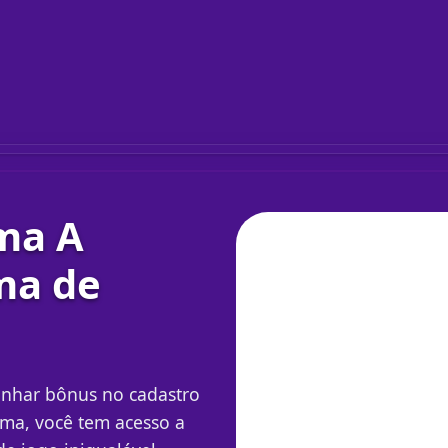
rma A
ma de
anhar bônus no cadastro
rma, você tem acesso a