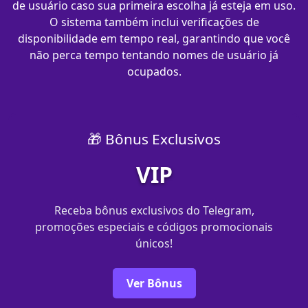
de usuário caso sua primeira escolha já esteja em uso.
O sistema também inclui verificações de
disponibilidade em tempo real, garantindo que você
não perca tempo tentando nomes de usuário já
ocupados.
🎁 Bônus Exclusivos
VIP
Receba bônus exclusivos do Telegram,
promoções especiais e códigos promocionais
únicos!
Ver Bônus