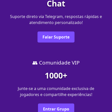
Chat
Suporte direto via Telegram, respostas rápidas e
atendimento personalizado!
Falar Suporte
👥 Comunidade VIP
1000+
Junte-se a uma comunidade exclusiva de
jogadores e compartilhe experiências!
Entrar Grupo