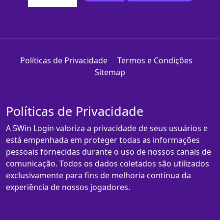
Políticas de Privacidade
Termos e Condições
Sitemap
Políticas de Privacidade
A 5Win Login valoriza a privacidade de seus usuários e
está empenhada em proteger todas as informações
pessoais fornecidas durante o uso de nossos canais de
comunicação. Todos os dados coletados são utilizados
exclusivamente para fins de melhoria contínua da
experiência de nossos jogadores.