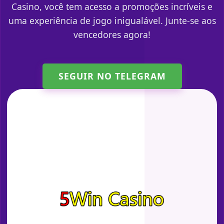
Casino, você tem acesso a promoções incríveis e
uma experiência de jogo inigualável. Junte-se aos
vencedores agora!
SEGUIR NO TELEGRAM