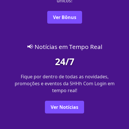
únicos!
Ver Bônus
📢 Notícias em Tempo Real
24/7
Fique por dentro de todas as novidades,
promoções e eventos da 5HHh Com Login em
tempo real!
Ver Notícias