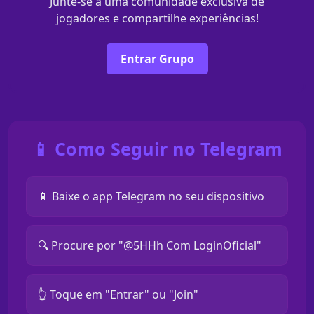
Junte-se a uma comunidade exclusiva de
jogadores e compartilhe experiências!
Entrar Grupo
📱 Como Seguir no Telegram
📱 Baixe o app Telegram no seu dispositivo
🔍 Procure por "@5HHh Com LoginOficial"
👆 Toque em "Entrar" ou "Join"