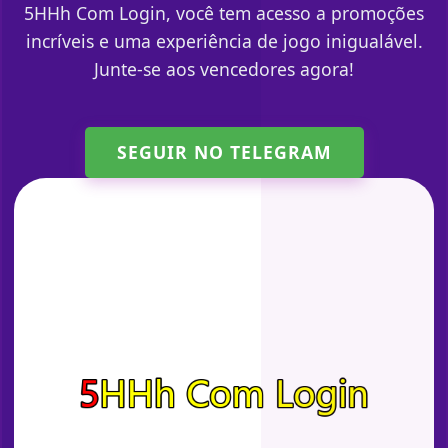
5HHh Com Login, você tem acesso a promoções
incríveis e uma experiência de jogo inigualável.
Junte-se aos vencedores agora!
SEGUIR NO TELEGRAM