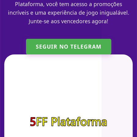
Plataforma, você tem acesso a promoções
incríveis e uma experiência de jogo inigualável.
Junte-se aos vencedores agora!
SEGUIR NO TELEGRAM