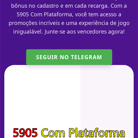
bônus no cadastro e em cada recarga. Com a
5905 Com Plataforma, você tem acesso a
promoções incríveis e uma experiência de jogo
inigualável. Junte-se aos vencedores agora!
SEGUIR NO TELEGRAM