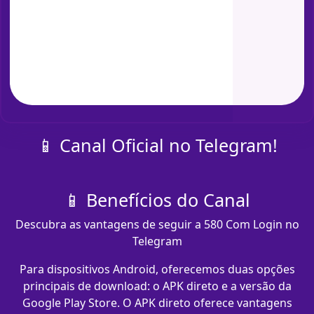
📱 Canal Oficial no Telegram!
📱 Benefícios do Canal
Descubra as vantagens de seguir a 580 Com Login no
Telegram
Para dispositivos Android, oferecemos duas opções
principais de download: o APK direto e a versão da
Google Play Store. O APK direto oferece vantagens