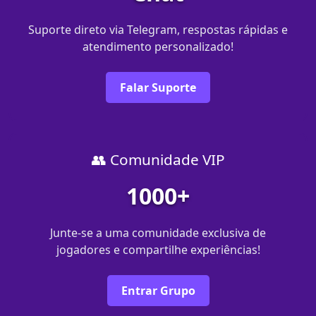
Suporte direto via Telegram, respostas rápidas e
atendimento personalizado!
Falar Suporte
👥 Comunidade VIP
1000+
Junte-se a uma comunidade exclusiva de
jogadores e compartilhe experiências!
Entrar Grupo