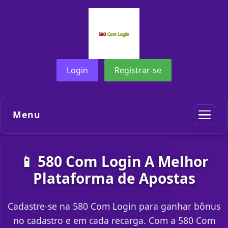
Login
Registrar-se
Menu
📱 580 Com Login A Melhor
Plataforma de Apostas
Cadastre-se na 580 Com Login para ganhar bônus
no cadastro e em cada recarga. Com a 580 Com