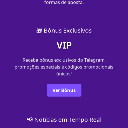
formas de aposta.
🎁 Bônus Exclusivos
VIP
Receba bônus exclusivos do Telegram,
promoções especiais e códigos promocionais
únicos!
Ver Bônus
📢 Notícias em Tempo Real