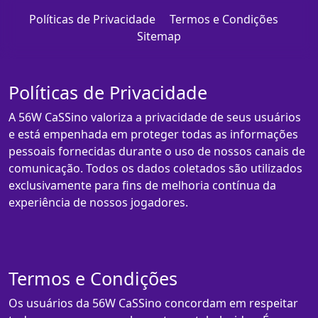
Políticas de Privacidade
Termos e Condições
Sitemap
Políticas de Privacidade
A 56W CaSSino valoriza a privacidade de seus usuários
e está empenhada em proteger todas as informações
pessoais fornecidas durante o uso de nossos canais de
comunicação. Todos os dados coletados são utilizados
exclusivamente para fins de melhoria contínua da
experiência de nossos jogadores.
Termos e Condições
Os usuários da 56W CaSSino concordam em respeitar