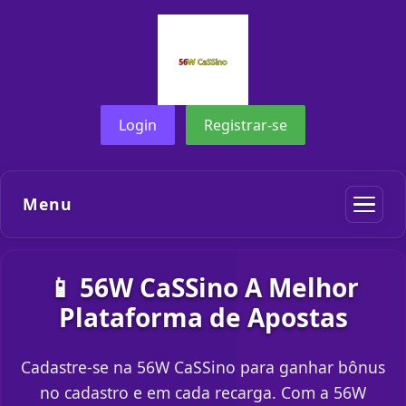
Login
Registrar-se
Menu
📱 56W CaSSino A Melhor
Plataforma de Apostas
Cadastre-se na 56W CaSSino para ganhar bônus
no cadastro e em cada recarga. Com a 56W