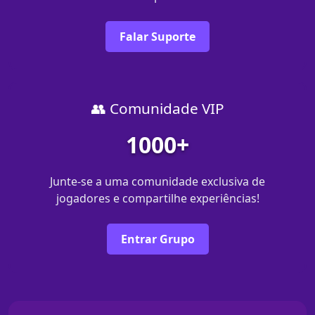
Falar Suporte
👥 Comunidade VIP
1000+
Junte-se a uma comunidade exclusiva de
jogadores e compartilhe experiências!
Entrar Grupo