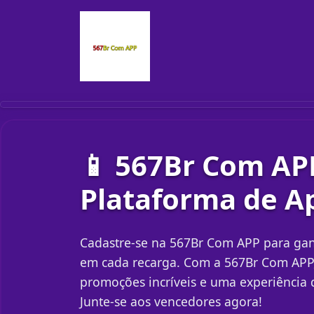
📱 567Br Com AP
Plataforma de A
Cadastre-se na 567Br Com APP para gan
em cada recarga. Com a 567Br Com APP,
promoções incríveis e uma experiência d
Junte-se aos vencedores agora!