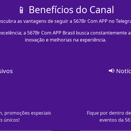
📱 Benefícios do Canal
scubra as vantagens de seguir a 567Br Com APP no Teleg
celência; a 567Br Com APP Brasil busca constantemente a
inovação e melhorias na experiência.
sivos
📢 Notí
m, promoções especiais
Fique por dentro d
s únicos!
eventos da 56