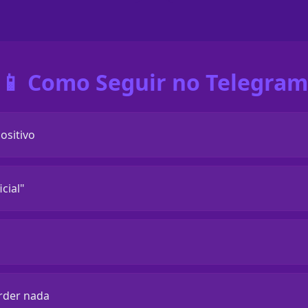
📱 Como Seguir no Telegram
ositivo
cial"
erder nada