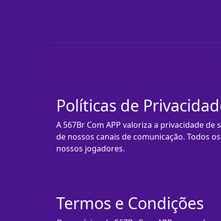
Políticas de Privacida
A 567Br Com APP valoriza a privacidade de
de nossos canais de comunicação. Todos os 
nossos jogadores.
Termos e Condições