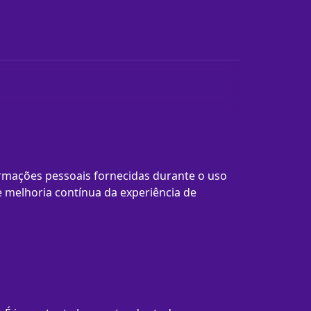
rmações pessoais fornecidas durante o uso
e melhoria contínua da experiência de