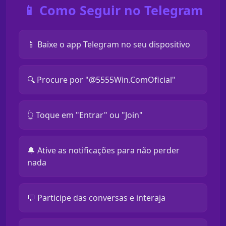
📱 Como Seguir no Telegram
📱 Baixe o app Telegram no seu dispositivo
🔍 Procure por "@5555Win.ComOficial"
👆 Toque em "Entrar" ou "Join"
🔔 Ative as notificações para não perder
nada
💬 Participe das conversas e interaja