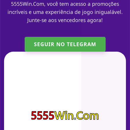
5555Win.Com, você tem acesso a promoções
incríveis e uma experiência de jogo inigualável.
Junte-se aos vencedores agora!
SEGUIR NO TELEGRAM