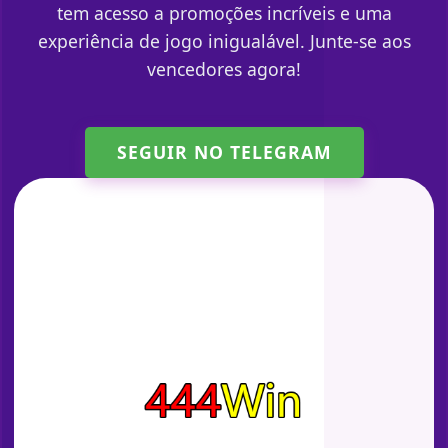
tem acesso a promoções incríveis e uma
experiência de jogo inigualável. Junte-se aos
vencedores agora!
SEGUIR NO TELEGRAM