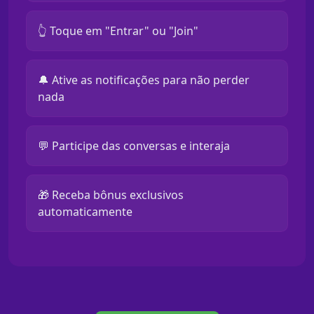
👆 Toque em "Entrar" ou "Join"
🔔 Ative as notificações para não perder
nada
💬 Participe das conversas e interaja
🎁 Receba bônus exclusivos
automaticamente