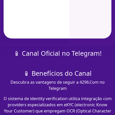
📱 Canal Oficial no Telegram!
📱 Benefícios do Canal
Descubra as vantagens de seguir a 4296.Com no
Telegram
O sistema de identity verification utiliza integração com
providers especializados em eKYC (electronic Know
Your Customer) que empregam OCR (Optical Character