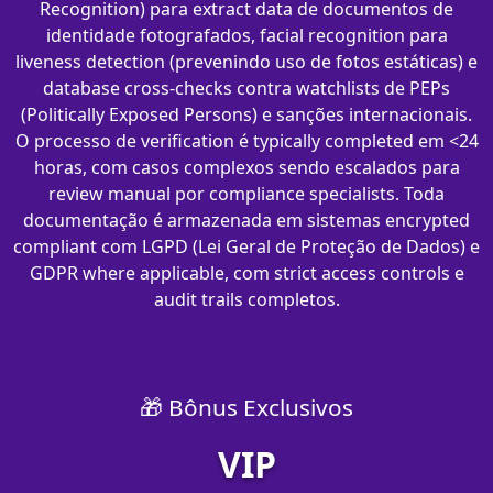
Recognition) para extract data de documentos de
identidade fotografados, facial recognition para
liveness detection (prevenindo uso de fotos estáticas) e
database cross-checks contra watchlists de PEPs
(Politically Exposed Persons) e sanções internacionais.
O processo de verification é typically completed em <24
horas, com casos complexos sendo escalados para
review manual por compliance specialists. Toda
documentação é armazenada em sistemas encrypted
compliant com LGPD (Lei Geral de Proteção de Dados) e
GDPR where applicable, com strict access controls e
audit trails completos.
🎁 Bônus Exclusivos
VIP