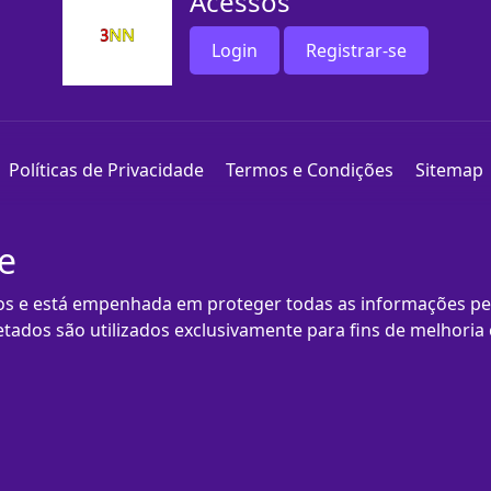
Acessos
Login
Registrar-se
Políticas de Privacidade
Termos e Condições
Sitemap
de
rios e está empenhada em proteger todas as informações pe
tados são utilizados exclusivamente para fins de melhoria