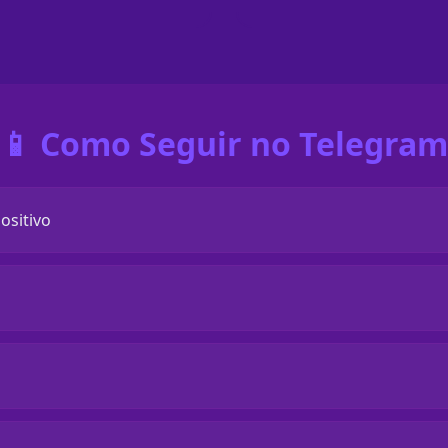
📱 Como Seguir no Telegram
ositivo