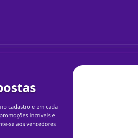
postas
no cadastro e em cada
promoções incríveis e
unte-se aos vencedores