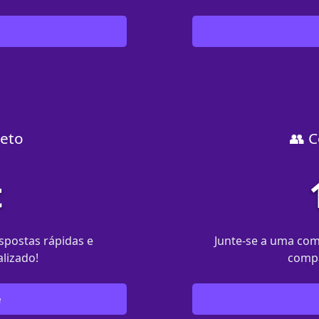
reto
👥 
t
espostas rápidas e
Junte-se a uma com
lizado!
compa
e