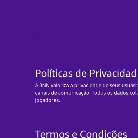
Políticas de Privacida
A 3NN valoriza a privacidade de seus usuá
canais de comunicação. Todos os dados cole
jogadores.
Termos e Condições