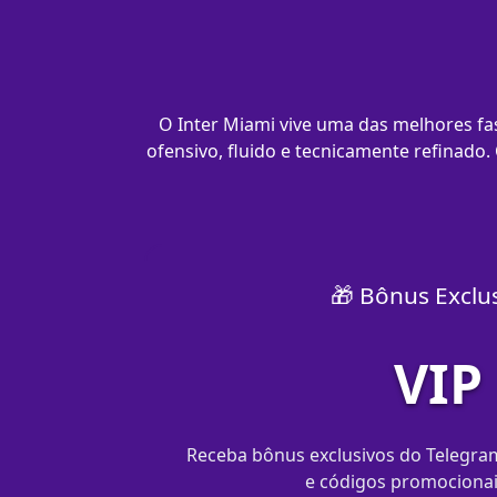
O Inter Miami vive uma das melhores fas
ofensivo, fluido e tecnicamente refinado
🎁 Bônus Exclu
VIP
Receba bônus exclusivos do Telegra
e códigos promocionai