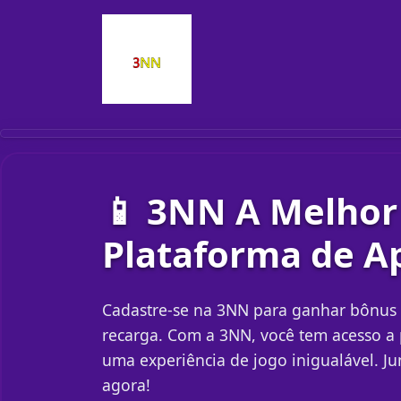
📱 3NN A Melhor
Plataforma de A
Cadastre-se na 3NN para ganhar bônus 
recarga. Com a 3NN, você tem acesso a 
uma experiência de jogo inigualável. J
agora!