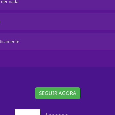
erder nada
a
aticamente
SEGUIR AGORA