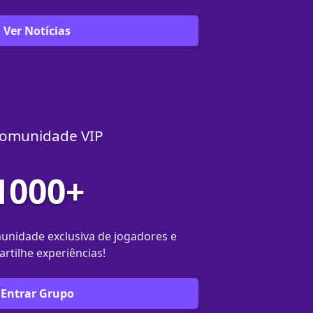
Ver Notícias
Comunidade VIP
1000+
unidade exclusiva de jogadores e
rtilhe experiências!
Entrar Grupo