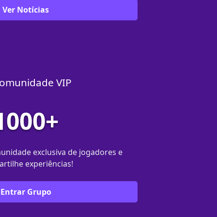
Ver Notícias
Comunidade VIP
1000+
unidade exclusiva de jogadores e
rtilhe experiências!
Entrar Grupo