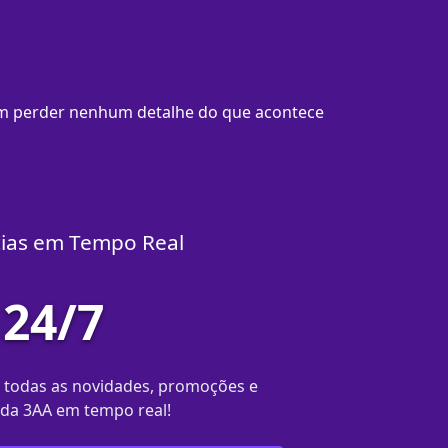
em perder nenhum detalhe do que acontece
cias em Tempo Real
24/7
e todas as novidades, promoções e
 da 3AA em tempo real!