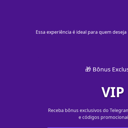
Essa experiência é ideal para quem dese
🎁 Bônus Exclu
VIP
Receba bônus exclusivos do Telegra
e códigos promocionai