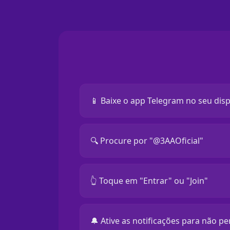
📱 Baixe o app Telegram no seu disp
🔍 Procure por "@3AAOficial"
👆 Toque em "Entrar" ou "Join"
🔔 Ative as notificações para não p