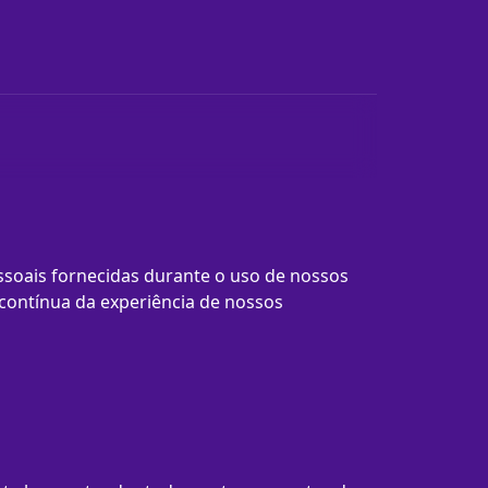
ssoais fornecidas durante o uso de nossos
 contínua da experiência de nossos