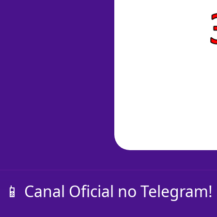
📱 Canal Oficial no Telegram!