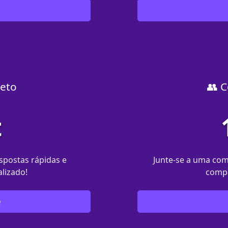
reto
👥 
t
espostas rápidas e
Junte-se a uma com
lizado!
compa
e