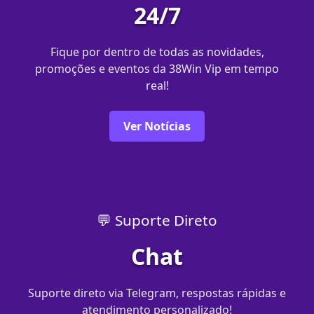
24/7
Fique por dentro de todas as novidades,
promoções e eventos da 38Win Vip em tempo
real!
Ver Notícias
💬 Suporte Direto
Chat
Suporte direto via Telegram, respostas rápidas e
atendimento personalizado!