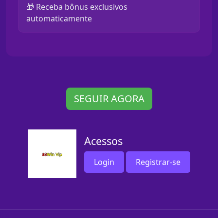
🎁 Receba bônus exclusivos
automaticamente
SEGUIR AGORA
Acessos
Login
Registrar-se