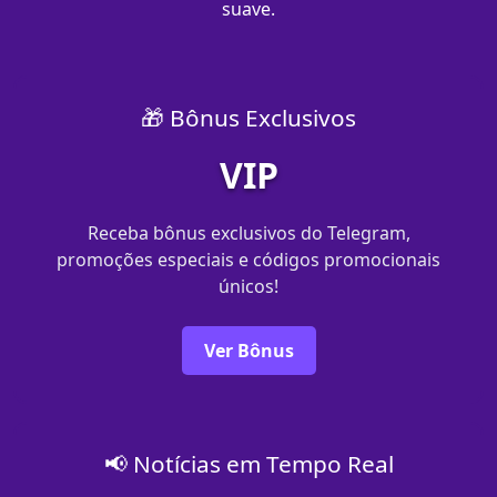
suave.
🎁 Bônus Exclusivos
VIP
Receba bônus exclusivos do Telegram,
promoções especiais e códigos promocionais
únicos!
Ver Bônus
📢 Notícias em Tempo Real