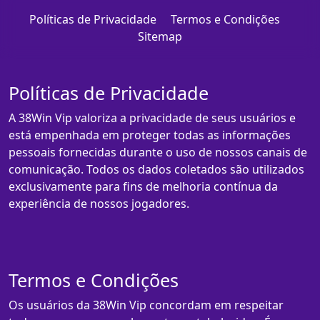
Políticas de Privacidade
Termos e Condições
Sitemap
Políticas de Privacidade
A 38Win Vip valoriza a privacidade de seus usuários e
está empenhada em proteger todas as informações
pessoais fornecidas durante o uso de nossos canais de
comunicação. Todos os dados coletados são utilizados
exclusivamente para fins de melhoria contínua da
experiência de nossos jogadores.
Termos e Condições
Os usuários da 38Win Vip concordam em respeitar