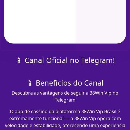
📱 Canal Oficial no Telegram!
📱 Benefícios do Canal
Descubra as vantagens de seguir a 38Win Vip no
Telegram
O app de cassino da plataforma 38Win Vip Brasil é
extremamente funcional — a 38Win Vip opera com
velocidade e estabilidade, oferecendo uma experiência